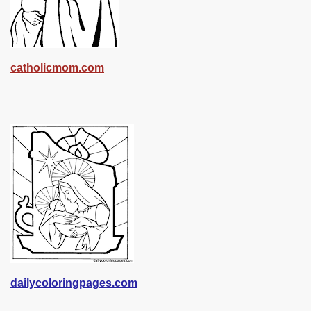
catholicmom.com
dailycoloringpages.com