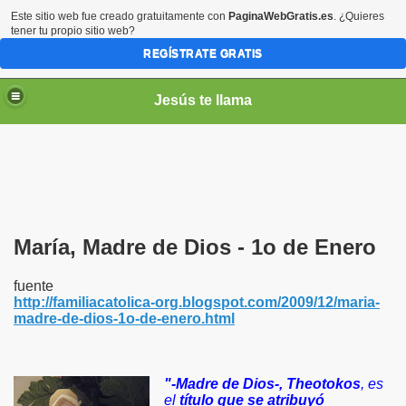
Este sitio web fue creado gratuitamente con
PaginaWebGratis.es
. ¿Quieres
tener tu propio sitio web?
REGÍSTRATE GRATIS
Jesús te llama
María, Madre de Dios - 1o de Enero
fuente
ico
http://familiacatolica-org.blogspot.com/2009/12/maria-
madre-de-dios-1o-de-enero.html
"-Madre de Dios-, Theotokos
, es
el
título que se atribuyó