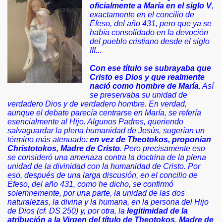
oficialmente a María en el siglo V
,
exactamente en el concilio de
Éfeso, del año 431, pero que ya se
había consolidado en la devoción
del pueblo cristiano desde el siglo
III...
Con ese título se subrayaba que
Cristo es Dios y que realmente
nació como hombre de María
. Así
se preservaba su unidad de
verdadero Dios y de verdadero hombre. En verdad,
dre de Dios
aunque el debate parecía centrarse en María, se refería
esencialmente al Hijo. Algunos Padres, queriendo
salvaguardar la plena humanidad de Jesús, sugerían un
término más atenuado:
en vez de Theotokos, proponían
Christotokos, Madre de Cristo
. Pero precisamente eso
se consideró una amenaza contra la doctrina de la plena
unidad de la divinidad con la humanidad de Cristo. Por
el Rosario
eso, después de una larga discusión, en el concilio de
Éfeso, del año 431, como he dicho, se confirmó
solemnemente, por una parte, la unidad de las dos
naturalezas, la divina y la humana, en la persona del Hijo
de Dios (cf. DS 250) y, por otra, la
legitimidad de la
atribución a la Virgen del título de Theotokos, Madre de