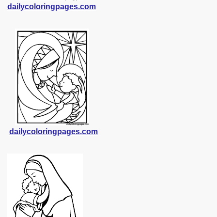
dailycoloringpages.com
dailycoloringpages.com