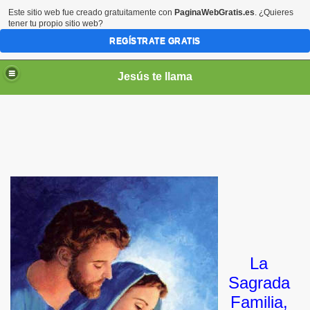
Este sitio web fue creado gratuitamente con
PaginaWebGratis.es
. ¿Quieres
tener tu propio sitio web?
REGÍSTRATE GRATIS
Jesús te llama
ico
La
Sagrada
Familia,