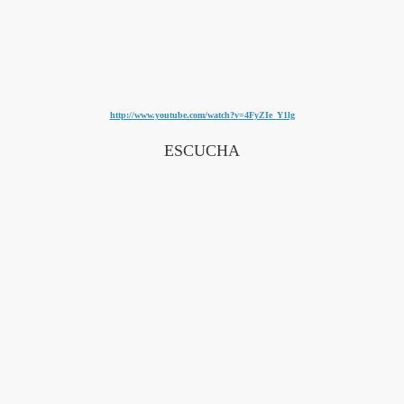
http://www.youtube.com/watch?v=4FyZIe_Y1lg
ESCUCHA