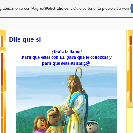
*
 gratuitamente con
PaginaWebGratis.es
. ¿Quieres tener tu propio sitio web?
*
*
*
Dile que si
*
¡Jesús te llama!
Para que estés con El, para que le conozcas y
para que seas su amig@.
*
*
*
*
*
*