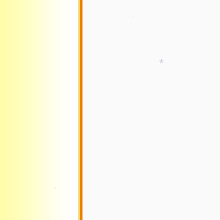
*
*
*
*