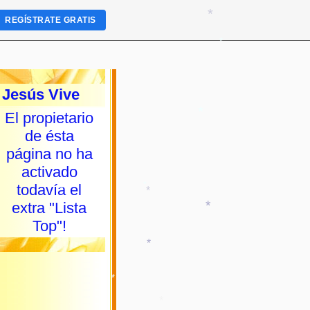
REGÍSTRATE GRATIS
*
*
Jesús Vive
El propietario
de ésta
página no ha
*
activado
todavía el
extra "Lista
*
Top"!
*
*
*
*
*