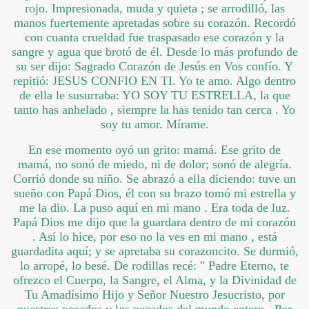
rojo. Impresionada, muda y quieta ; se arrodilló, las
manos fuertemente apretadas sobre su corazón. Recordó
con cuanta crueldad fue traspasado ese corazón y la
sangre y agua que brotó de él. Desde lo más profundo de
su ser dijo: Sagrado Corazón de Jesús en Vos confío. Y
repitió: JESUS CONFIO EN TI. Yo te amo. Algo dentro
de ella le susurraba: YO SOY TU ESTRELLA, la que
tanto has anhelado , siempre la has tenido tan cerca . Yo
soy tu amor. Mírame.
En ese momento oyó un grito: mamá. Ese grito de
mamá, no sonó de miedo, ni de dolor; sonó de alegría.
Corrió donde su niño. Se abrazó a ella diciendo: tuve un
sueño con Papá Dios, él con su brazo tomó mi estrella y
me la dio. La puso aquí en mi mano . Era toda de luz.
Papá Dios me dijo que la guardara dentro de mi corazón
. Así lo hice, por eso no la ves en mi mano , está
guardadita aquí; y se apretaba su corazoncito. Se durmió,
lo arropé, lo besé. De rodillas recé: " Padre Eterno, te
ofrezco el Cuerpo, la Sangre, el Alma, y la Divinidad de
Tu Amadísimo Hijo y Señor Nuestro Jesucristo, por