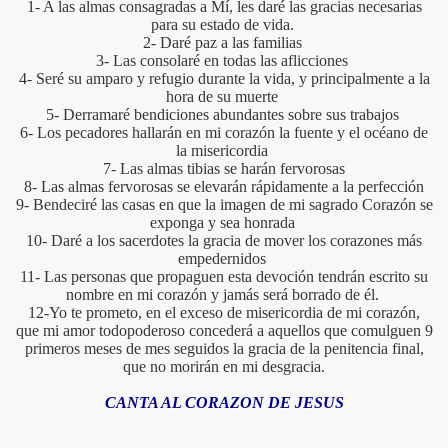
1- A las almas consagradas a Mí, les daré las gracias necesarias
para su estado de vida.
2- Daré paz a las familias
3- Las consolaré en todas las aflicciones
4- Seré su amparo y refugio durante la vida, y principalmente a la
hora de su muerte
5- Derramaré bendiciones abundantes sobre sus trabajos
6- Los pecadores hallarán en mi corazón la fuente y el océano de
la misericordia
7- Las almas tibias se harán fervorosas
8- Las almas fervorosas se elevarán rápidamente a la perfección
9- Bendeciré las casas en que la imagen de mi sagrado Corazón se
exponga y sea honrada
10- Daré a los sacerdotes la gracia de mover los corazones más
empedernidos
11- Las personas que propaguen esta devoción tendrán escrito su
nombre en mi corazón y jamás será borrado de él.
12-Yo te prometo, en el exceso de misericordia de mi corazón,
que mi amor todopoderoso concederá a aquellos que comulguen 9
primeros meses de mes seguidos la gracia de la penitencia final,
que no morirán en mi desgracia.
CANTA AL CORAZON DE JESUS