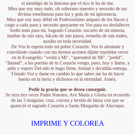
el mendigo de la limosna que el rico le ha de dar.
Mira que soy muy rudo, oh soberano maestro y necesito de tus
divinas enseñanzas para luz y guía de mi ignorancia.
Mira que soy muy débil oh Poderosísimo amparo de los flacos y
caigo a cada paso y necesito apoyarme en Vos para no desfallecer.
Sedlo todo para mi, Sagrado Corazón: socorro de mi miseria,
lumbre de mis ojos, báculo de mis pasos, remedio de mis males,
auxilio en toda necesidad.
De Vos lo espera todo mi pobre Corazón. Vos lo alentaste y
convidaste cuando con tus tiernos acentos dijiste repetidas veces
en tu Evangelio: "venid a Mi", "aprended de Mi", "pedid",
"llamad", a las puertas de tu Corazón vengo, pues, hoy y llamo, y
pido y espero Del mío te hago firme, formal y decidida entrega.
Tómalo Vos y dame en cambio lo que sabes me ha de hacer
bueno en la tierra y dichosos en la eternidad. Amén.
Pedir la gracia que se desea conseguir.
Se reza tres veces Padre Nuestro, Ave María y Gloria en recuerdo
de las 3 insignias: cruz, corona y herida de lanza con que se
apareció el sagrado Corazón a Santa Margarita de Alacoque.
IMPRIME Y COLOREA