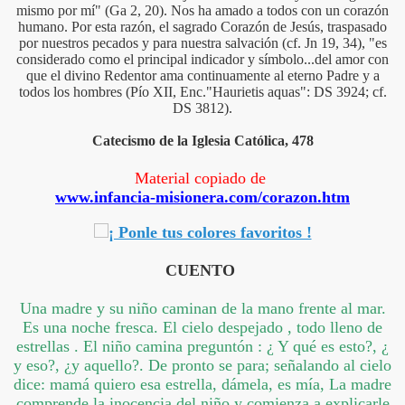
mismo por mí" (Ga 2, 20). Nos ha amado a todos con un corazón
humano. Por esta razón, el sagrado Corazón de Jesús, traspasado
por nuestros pecados y para nuestra salvación (cf. Jn 19, 34), "es
considerado como el principal indicador y símbolo...del amor con
que el divino Redentor ama continuamente al eterno Padre y a
todos los hombres (Pío XII, Enc."Haurietis aquas": DS 3924; cf.
DS 3812).
Catecismo de la Iglesia Católica, 478
el Rosario
Material copiado de
www.infancia-misionera.com/corazon.htm
CUENTO
Una madre y su niño caminan de la mano frente al mar.
Es una noche fresca. El cielo despejado , todo lleno de
estrellas . El niño camina preguntón : ¿ Y qué es esto?, ¿
y eso?, ¿y aquello?. De pronto se para; señalando al cielo
dice: mamá quiero esa estrella, dámela, es mía, La madre
comprende la inocencia del niño y comienza a explicarle