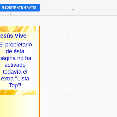
REGÍSTRATE GRATIS
*
*
*
Jesús Vive
El propietario
*
de ésta
página no ha
*
activado
todavía el
*
extra "Lista
Top"!
*
*