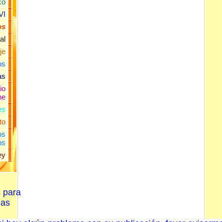
co
VI
os
al
je
os
as
io
ne
es
to
os
os
ey
s para
las