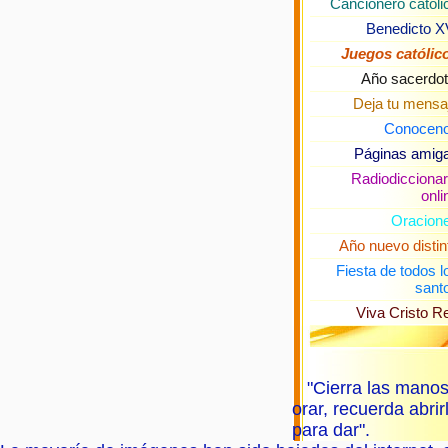
Cancionero católi
Benedicto X
Juegos católic
Año sacerdot
Deja tu mensa
Conocen
Páginas amig
Radiodiccionar
onli
Oracion
Año nuevo distin
Fiesta de todos l
sant
Viva Cristo R
"Cierra las mano
orar, recuerda abrir
para dar".