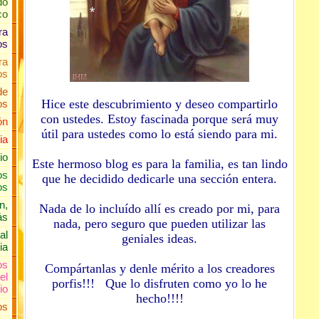
do
co
ra
os
ra
*
os
de
Hice este descubrimiento y deseo compartirlo
os
con ustedes. Estoy fascinada porque será muy
ón
útil para ustedes como lo está siendo para mi.
ia
io
Este hermoso blog es para la familia, es tan lindo
os
que he decidido dedicarle una sección entera.
os
n,
Nada de lo incluído allí es creado por mi, para
ás
nada, pero seguro que pueden utilizar las
al
geniales ideas.
ia
os
Compártanlas y denle mérito a los creadores
el
porfis!!! Que lo disfruten como yo lo he
io
hecho!!!!
os