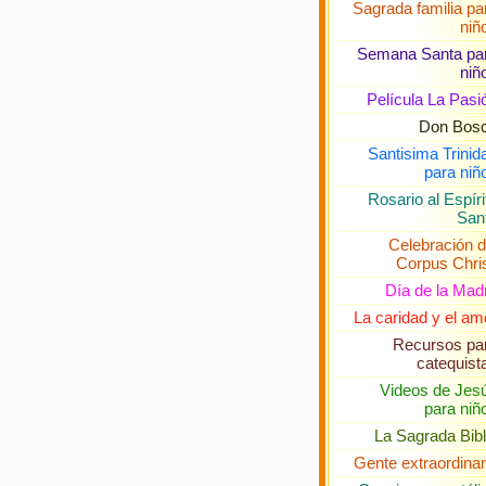
Sagrada familia pa
niñ
Semana Santa pa
niñ
Película La Pasi
Don Bos
Santisima Trinid
para niñ
Rosario al Espíri
San
Celebración d
Corpus Chris
Día de la Mad
La caridad y el am
Recursos pa
catequist
Videos de Jes
para niñ
La Sagrada Bibl
Gente extraordinar