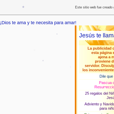
*
*
Este sitio web fue creado
*
*
¡Dios te ama y te necesita para amar!
*
Jesús te lla
*
La publicidad 
esta página 
*
ajena a m
proviene d
*
servidor. Discul
los inconveniente
Dile que 
*
Pascua 
Resurrecci
25 regalos del Ni
*
Jes
Adviento y Navid
para niñ