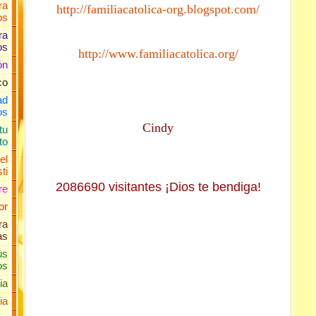
ra
http://familiacatolica-org.blogspot.com/
os
ra
os
http://www.familiacatolica.org/
ón
co
ad
os
Cindy
tu
to
el
ti
2086690 visitantes ¡Dios te bendiga!
re
or
ra
as
ús
os
ia
ia