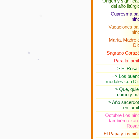
Origen y significa
*
*
del año litúrgi
Cuaresma pa
niñ
Vacaciones pa
niñ
*
María, Madre 
Di
Sagrado Coraz
Para la famil
=> El Rosar
=> Los buen
modales con Di
*
*
=> Que, quie
cómo y m
=> Año sacerdot
en famil
Octubre Los niñ
también rezan 
*
Rosar
El Papa y los niñ