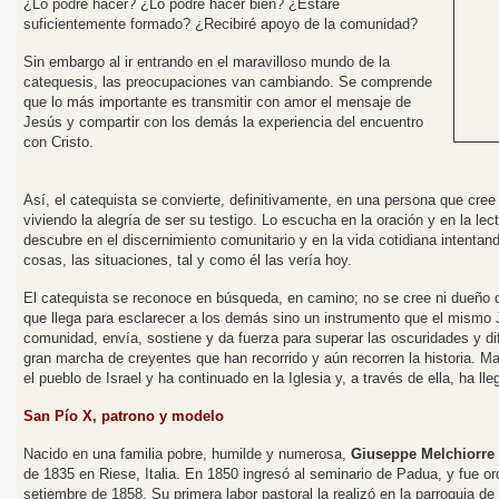
¿Lo podré hacer? ¿Lo podré hacer bien? ¿Estaré
suficientemente formado? ¿Recibiré apoyo de la comunidad?
Sin embargo al ir entrando en el maravilloso mundo de la
catequesis, las preocupaciones van cambiando. Se comprende
que lo más importante es transmitir con amor el mensaje de
Jesús y compartir con los demás la experiencia del encuentro
el Rosario
con Cristo.
Así, el catequista se convierte, definitivamente, en una persona que cree
viviendo la alegría de ser su testigo.
Lo escucha en la oración y en la lect
descubre en el discernimiento comunitario y en la vida cotidiana intentand
cosas, las situaciones, tal y como él las vería hoy.
El catequista se reconoce en búsqueda, en camino; no se cree ni dueño d
que llega para esclarecer a los demás sino un instrumento que el mismo 
comunidad, envía, sostiene y da fuerza para superar las oscuridades y dif
gran marcha de creyentes que han recorrido y aún recorren la historia. Ma
el pueblo de Israel y ha continuado en la Iglesia y, a través de ella, ha ll
San Pío X, patrono y modelo
Nacido en una familia pobre, humilde y numerosa,
Giuseppe Melchiorre 
de 1835 en Riese, Italia. En 1850 ingresó al seminario de Padua, y fue o
setiembre de 1858. Su primera labor pastoral la realizó en la parroquia d