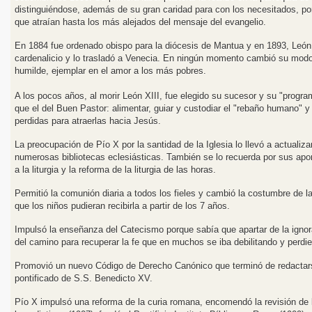
distinguiéndose, además de su gran caridad para con los necesitados, po
que atraían hasta los más alejados del mensaje del evangelio.
En 1884 fue ordenado obispo para la diócesis de Mantua y en 1893, León 
cardenalicio y lo trasladó a Venecia. En ningún momento cambió su modo
humilde, ejemplar en el amor a los más pobres.
A los pocos años, al morir León XIII, fue elegido su sucesor y su "program
que el del Buen Pastor: alimentar, guiar y custodiar el "rebaño humano" y
perdidas para atraerlas hacia Jesús.
La preocupación de Pío X por la santidad de la Iglesia lo llevó a actualiza
numerosas bibliotecas eclesiásticas. También se lo recuerda por sus apo
a la liturgia y la reforma de la liturgia de las horas.
Permitió la comunión diaria a todos los fieles y cambió la costumbre de 
que los niños pudieran recibirla a partir de los 7 años.
Impulsó la enseñanza del Catecismo porque sabía que apartar de la ignoran
del camino para recuperar la fe que en muchos se iba debilitando y perdi
Promovió un nuevo Código de Derecho Canónico que terminó de redactars
pontificado de S.S. Benedicto XV.
Pío X impulsó una reforma de la curia romana, encomendó la revisión de 