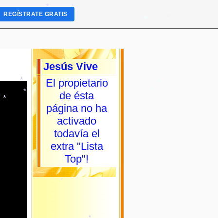
REGÍSTRATE GRATIS
*
*
*
Jesús Vive
El propietario
de ésta
página no ha
*
*
*
activado
*
*
todavía el
extra "Lista
Top"!
*
*
*