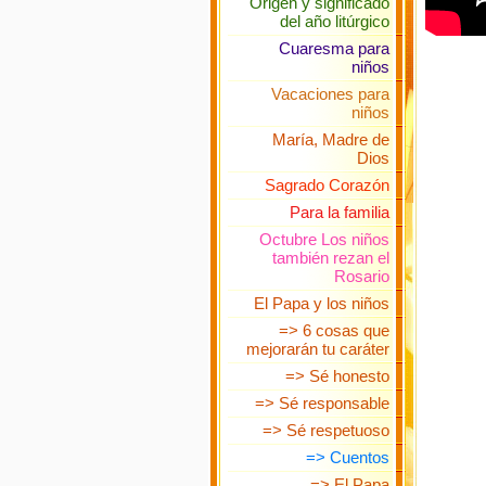
*
Origen y significado
del año litúrgico
Cuaresma para
niños
Vacaciones para
niños
María, Madre de
Dios
Sagrado Corazón
Para la familia
Octubre Los niños
también rezan el
Rosario
El Papa y los niños
=> 6 cosas que
mejorarán tu caráter
=> Sé honesto
=> Sé responsable
=> Sé respetuoso
=> Cuentos
=> El Papa