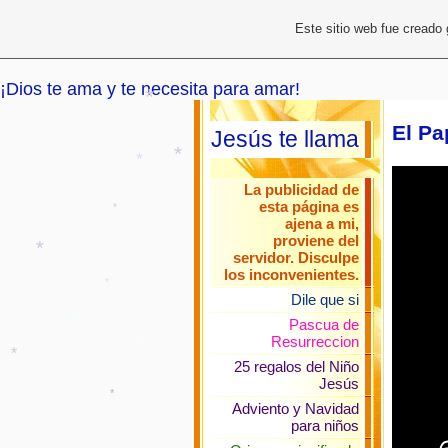
Este sitio web fue creado
*
¡Dios te ama y te necesita para amar!
El Pa
Jesús te llama
*
La publicidad de
*
esta página es
*
ajena a mi,
proviene del
servidor. Disculpe
los inconvenientes.
*
Dile que si
Pascua de
*
Resurreccion
*
*
25 regalos del Niño
Jesús
*
Adviento y Navidad
*
para niños